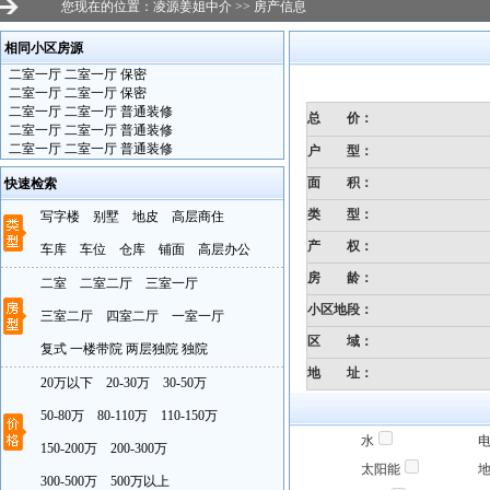
您现在的位置：
凌源姜姐中介
>>
房产信息
相同小区房源
·
二室一厅 二室一厅 保密
·
二室一厅 二室一厅 保密
·
二室一厅 二室一厅 普通装修
总 价：
·
二室一厅 二室一厅 普通装修
·
二室一厅 二室一厅 普通装修
户 型：
面 积：
快速检索
类 型：
写字楼
别墅
地皮
高层商住
产 权：
车库
车位
仓库
铺面
高层办公
房 龄
：
二室
二室二厅
三室一厅
小区地段
：
三室二厅
四室二厅
一室一厅
区 域：
复式
一楼带院
两层独院
独院
地 址：
20万以下
20-30万
30-50万
50-80万
80-110万
110-150万
水
150-200万
200-300万
太阳能
300-500万
500万以上