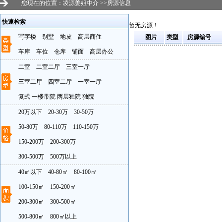
您现在的位置：
凌源姜姐中介
>>
房源信息
快速检索
暂无房源！
写字楼
别墅
地皮
高层商住
图片
类型
房源编号
车库
车位
仓库
铺面
高层办公
二室
二室二厅
三室一厅
三室二厅
四室二厅
一室一厅
复式
一楼带院
两层独院
独院
20万以下
20-30万
30-50万
50-80万
80-110万
110-150万
150-200万
200-300万
300-500万
500万以上
40㎡以下
40-80㎡
80-100㎡
100-150㎡
150-200㎡
200-300㎡
300-500㎡
500-800㎡
800㎡以上