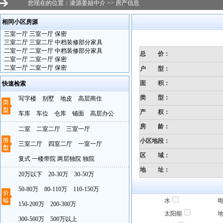
您现在的位置：
凌源姜姐中介
>>
房产信息
相同小区房源
·
三室一厅 三室一厅 保密
·
三室二厅 三室二厅 中档装修部分家具
·
二室一厅 二室一厅 中档装修部分家具
总 价：
·
二室一厅 二室一厅 保密
·
二室一厅 二室一厅 保密
户 型：
面 积：
快速检索
类 型：
写字楼
别墅
地皮
高层商住
产 权：
车库
车位
仓库
铺面
高层办公
房 龄
：
二室
二室二厅
三室一厅
小区地段
：
三室二厅
四室二厅
一室一厅
区 域：
复式
一楼带院
两层独院
独院
地 址：
20万以下
20-30万
30-50万
50-80万
80-110万
110-150万
水
150-200万
200-300万
太阳能
300-500万
500万以上