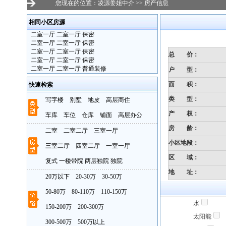
您现在的位置：
凌源姜姐中介
>>
房产信息
相同小区房源
·
二室一厅 二室一厅 保密
·
二室一厅 二室一厅 保密
·
二室一厅 二室一厅 保密
总 价：
·
二室一厅 二室一厅 保密
·
二室一厅 二室一厅 普通装修
户 型：
面 积：
快速检索
类 型：
写字楼
别墅
地皮
高层商住
产 权：
车库
车位
仓库
铺面
高层办公
房 龄
：
二室
二室二厅
三室一厅
小区地段
：
三室二厅
四室二厅
一室一厅
区 域：
复式
一楼带院
两层独院
独院
地 址：
20万以下
20-30万
30-50万
50-80万
80-110万
110-150万
水
150-200万
200-300万
太阳能
300-500万
500万以上