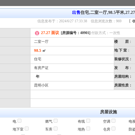
出售
住宅,二室一厅,98.5平米,27.2
信息发布于：2024/6/27 17:33:38 信息浏览次数：969
〖
27.27 面议
[房源编号：40901]
付款方式：一次性
二室一厅
楼 层
：
98.5
地 下 室
：
㎡
住宅
装修状况：
有房产证
发 布
：
年
房屋结构：
昆明小区
房屋性质：
房屋设施
电
燃气
有线
空调
电
地下室
车库
地热
仓房
防