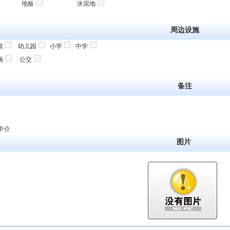
地板
水泥地
周边设施
校
幼儿园
小学
中学
场
公交
备注
中介
图片