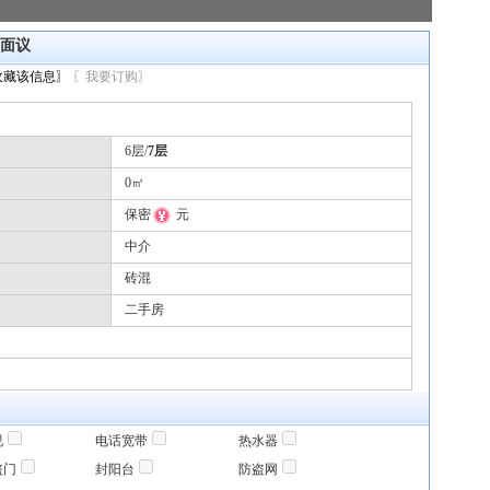
7面议
收藏该信息〗
〖我要订购〗
6层/
7层
0㎡
保密
元
中介
砖混
二手房
视
电话宽带
热水器
盗门
封阳台
防盗网