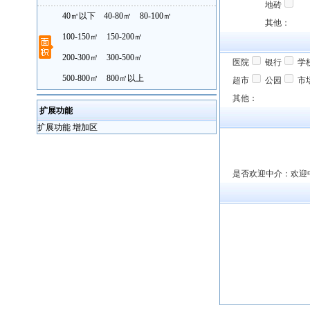
地砖
40㎡以下
40-80㎡
80-100㎡
其他：
100-150㎡
150-200㎡
200-300㎡
300-500㎡
医院
银行
学
500-800㎡
800㎡以上
超市
公园
市
其他：
扩展功能
扩展功能 增加区
是否欢迎中介：欢迎